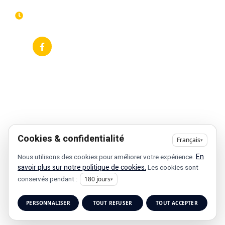
Plan de site
dimanche
Événements
7j/7 -
thématiques
Recherches
24h/24h
fréquentes
Galerie
Déclaration
Actualités
d'accessibilité
Flux RSS
Fiche
établissement
Google
Cookies & confidentialité
Français
▾
En
Nous utilisons des cookies pour améliorer votre expérience.
savoir plus sur notre politique de cookies.
Les cookies sont
conservés pendant :
180
jours
▾
Copyright © 2025 •
Tous droits réservés
• Design by
PERSONNALISER
TOUT REFUSER
TOUT ACCEPTER