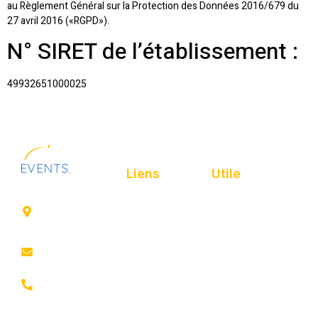
au Règlement Général sur la Protection des Données 2016/679 du
27 avril 2016 («RGPD»).
N° SIRET de l’établissement :
49932651000025
Liens
Utile
41 rue de
Accueil
Politique de
Leers
confidentialité
ROUBAIX
Présentation
Politique de
contact@animfestif.fr
Animations et
cookies
artistes
03 66 88
Mentions légales
35 82
Stands gourmands
Du lundi au