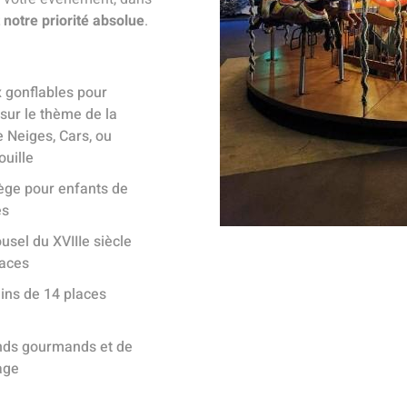
 notre priorité absolue
.
 gonflables pour
sur le thème de la
 Neiges, Cars, ou
ouille
ge pour enfants de
es
usel du XVIIIe siècle
laces
ins de 14 places
nds gourmands et de
age