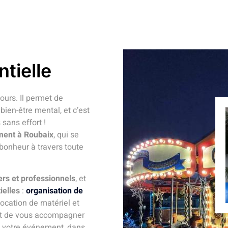
tielle
jours. Il permet de
bien-être mental, et c’est
sans effort !
ment à Roubaix
, qui se
 bonheur à travers toute
iers et professionnels
, et
ielles
:
organisation de
 location de matériel et
but de vous accompagner
de votre événement, dans