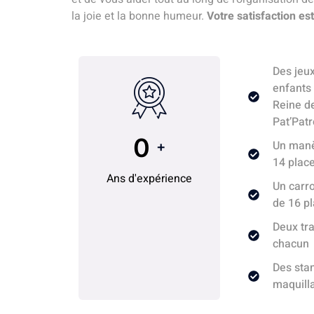
la joie et la bonne humeur.
Votre satisfaction est
Des jeux
enfants 
Reine de
Pat’Patr
0
Un manè
+
14 plac
Ans d'expérience
Un carro
de 16 p
Deux tra
chacun
Des sta
maquill