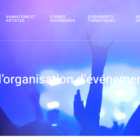
ANIMATIONS ET
STANDS
EVÉNEMENTS
R
ARTISTES
GOURMANDS
THÉMATIQUES
S
d’organisation d’événeme