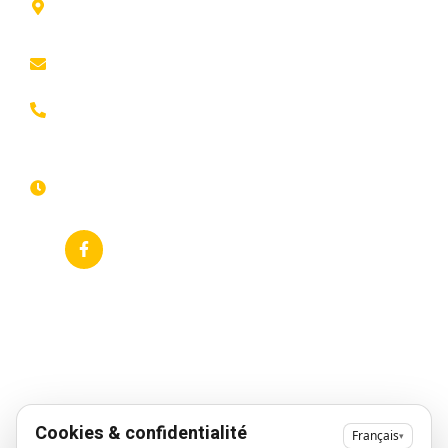
Leers
confidentialité
ROUBAIX
Présentation
Politique de
contact@animfestif.fr
Animations et
cookies
artistes
03 66 88
Mentions légales
35 82
Stands gourmands
Du lundi au
Plan de site
dimanche
Événements
7j/7 -
thématiques
Recherches
24h/24h
fréquentes
Galerie
Déclaration
Actualités
d'accessibilité
Flux RSS
Fiche
établissement
Google
Cookies & confidentialité
Français
▾