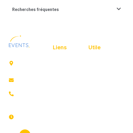
Recherches fréquentes
Liens
Utile
41 rue de
Accueil
Politique de
Leers
confidentialité
ROUBAIX
Présentation
Politique de
contact@animfestif.fr
Animations et
cookies
artistes
03 66 88
Mentions légales
35 82
Stands gourmands
Du lundi au
Plan de site
dimanche
Événements
7j/7 -
thématiques
Recherches
24h/24h
fréquentes