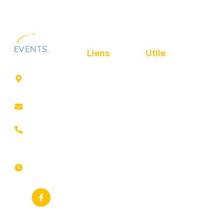
Liens
Utile
41 rue de
Accueil
Politique de
Leers
confidentialité
ROUBAIX
Présentation
Politique de
contact@animfestif.fr
Animations et
cookies
artistes
03 66 88
Mentions légales
35 82
Stands gourmands
Du lundi au
Plan de site
dimanche
Événements
7j/7 -
thématiques
Recherches
24h/24h
fréquentes
Galerie
Déclaration
Actualités
d'accessibilité