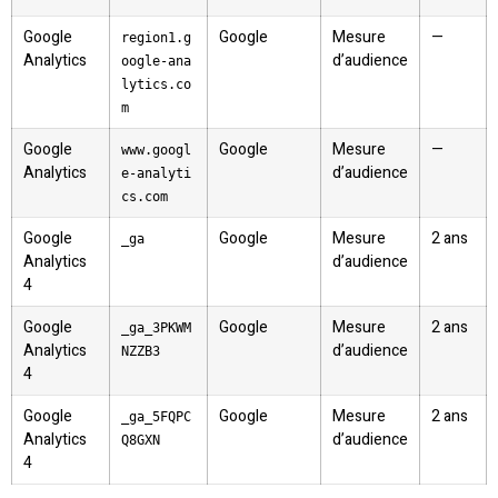
Google
Google
Mesure
—
region1.g
Analytics
d’audience
oogle-ana
lytics.co
m
Google
Google
Mesure
—
www.googl
Analytics
d’audience
e-analyti
cs.com
Google
Google
Mesure
2 ans
_ga
Analytics
d’audience
4
Google
Google
Mesure
2 ans
_ga_3PKWM
Analytics
d’audience
NZZB3
4
Google
Google
Mesure
2 ans
_ga_5FQPC
Analytics
d’audience
Q8GXN
4