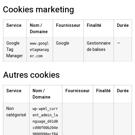
Cookies marketing
Service
Nom /
Fournisseur
Finalité
Durée
Domaine
Google
Google
Gestionnaire
—
www.googl
Tag
de balises
etagmanag
Manager
er.com
Autres cookies
Service
Nom /
Fournisseur
Finalité
Durée
Domaine
Non
wp-wpml_curr
catégorisé
ent_admin_la
nguage_d41d8
cd98f00b204e
9800998ecf84