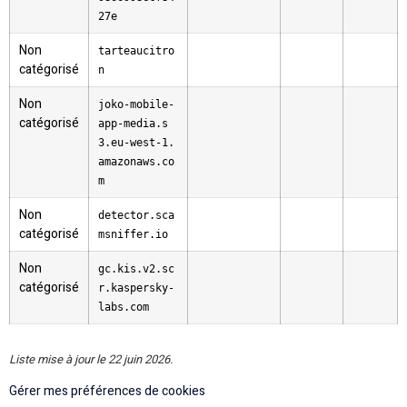
27e
Non
tarteaucitro
catégorisé
n
Non
joko-mobile-
catégorisé
app-media.s
3.eu-west-1.
amazonaws.co
m
Non
detector.sca
catégorisé
msniffer.io
Non
gc.kis.v2.sc
catégorisé
r.kaspersky-
labs.com
Liste mise à jour le 22 juin 2026.
Gérer mes préférences de cookies