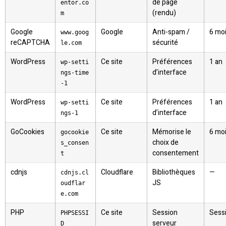
de page
entor.co
(rendu)
m
Google
Google
Anti-spam /
6 mo
www.goog
reCAPTCHA
sécurité
le.com
WordPress
Ce site
Préférences
1 an
wp-setti
d’interface
ngs-time
-1
WordPress
Ce site
Préférences
1 an
wp-setti
d’interface
ngs-1
GoCookies
Ce site
Mémorise le
6 mo
gocookie
choix de
s_consen
consentement
t
cdnjs
Cloudflare
Bibliothèques
—
cdnjs.cl
JS
oudflar
e.com
PHP
Ce site
Session
Sess
PHPSESSI
serveur
D