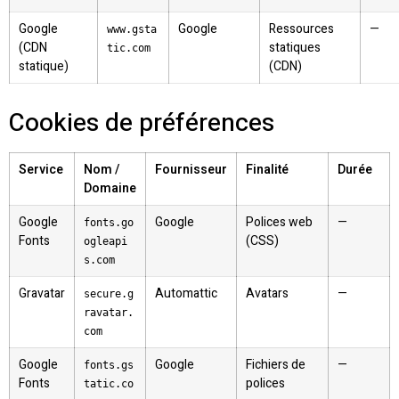
Google
Google
Ressources
—
www.gsta
(CDN
statiques
tic.com
statique)
(CDN)
Cookies de préférences
Service
Nom /
Fournisseur
Finalité
Durée
Domaine
Google
Google
Polices web
—
fonts.go
Fonts
(CSS)
ogleapi
s.com
Gravatar
Automattic
Avatars
—
secure.g
ravatar.
com
Google
Google
Fichiers de
—
fonts.gs
Fonts
polices
tatic.co