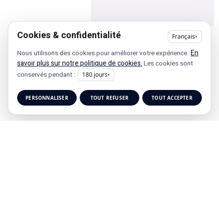
Cookies & confidentialité
Français
▾
Recherches fréquentes
En
Nous utilisons des cookies pour améliorer votre expérience.
savoir plus sur notre politique de cookies.
Les cookies sont
conservés pendant :
180
jours
▾
PERSONNALISER
TOUT REFUSER
TOUT ACCEPTER
Liens
Utile
41 rue de
Accueil
Politique de
Leers
confidentialité
ROUBAIX
Présentation
Politique de
contact@animfestif.fr
Animations et
cookies
artistes
03 66 88
Mentions légales
35 82
Stands gourmands
Du lundi au
Plan de site
dimanche
Événements