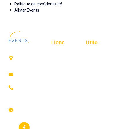
Politique de confidentialité
Allstar Events
Liens
Utile
41 rue de
Accueil
Politique de
Leers
confidentialité
ROUBAIX
Présentation
Politique de
contact@animfestif.fr
Animations et
cookies
artistes
03 66 88
Mentions légales
35 82
Stands gourmands
Du lundi au
Plan de site
dimanche
Événements
7j/7 -
thématiques
Recherches
24h/24h
fréquentes
Galerie