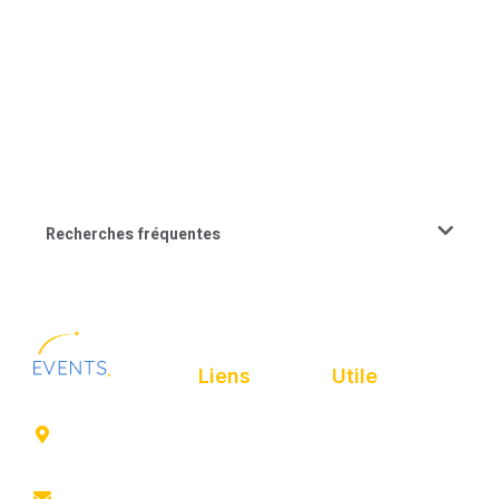
Recherches fréquentes
Liens
Utile
41 rue de
Accueil
Politique de
Leers
confidentialité
ROUBAIX
Présentation
Politique de
contact@animfestif.fr