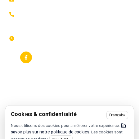
Animations et
cookies
artistes
03 66 88
Mentions légales
35 82
Stands gourmands
Du lundi au
Plan de site
dimanche
Événements
7j/7 -
thématiques
Recherches
24h/24h
fréquentes
Galerie
Déclaration
Actualités
d'accessibilité
Flux RSS
Fiche
établissement
Google
Cookies & confidentialité
Français
▾
En
Nous utilisons des cookies pour améliorer votre expérience.
savoir plus sur notre politique de cookies.
Les cookies sont