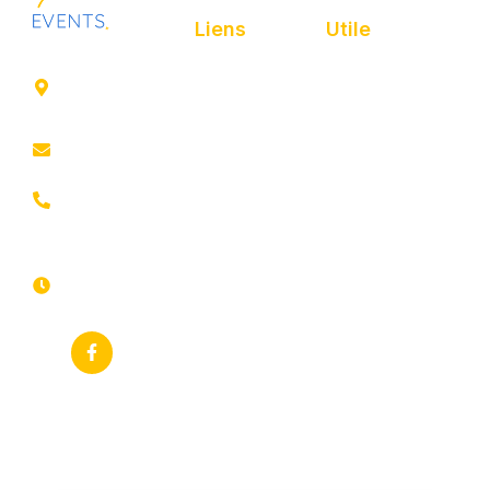
Liens
Utile
41 rue de
Accueil
Politique de
Leers
confidentialité
ROUBAIX
Présentation
Politique de
contact@animfestif.fr
Animations et
cookies
artistes
03 66 88
Mentions légales
35 82
Stands gourmands
Du lundi au
Plan de site
dimanche
Événements
7j/7 -
thématiques
Recherches
24h/24h
fréquentes
Galerie
Déclaration
Actualités
d'accessibilité
Flux RSS
Fiche