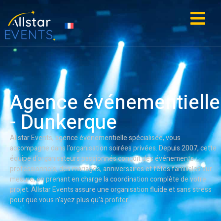
contenu
principal
IE
ACTUALITÉS
Agence événementielle
- Dunkerque
Allstar Events, agence événementielle spécialisée, vous
accompagne dans l’organisation soirées privées. Depuis 2007, cette
équipe d’organisateurs passionnés conçoit des événements
professionnels, des mariages, anniversaires et fêtes familiales sur
mesure, en prenant en charge la coordination complète de votre
projet. Allstar Events assure une organisation fluide et sans stress
pour que vous n’ayez plus qu’à profiter.