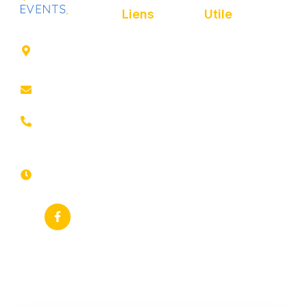
Liens
Utile
41 rue de
Accueil
Politique de
Leers
confidentialité
ROUBAIX
Présentation
Politique de
contact@animfestif.fr
Animations et
cookies
artistes
03 66 88
Mentions légales
35 82
Stands gourmands
Du lundi au
Plan de site
dimanche
Événements
7j/7 -
thématiques
Recherches
24h/24h
fréquentes
Galerie
Déclaration
Actualités
d'accessibilité
Flux RSS
Fiche