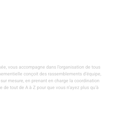
ANIMATIONS ET
STANDS
EVÉNEMENTS
R
ARTISTES
GOURMANDS
THÉMATIQUES
S
tielle - Arras
isée, vous accompagne dans l’organisation de tous
nementielle conçoit des rassemblements d’équipe,
s sur mesure, en prenant en charge la coordination
pe de tout de A à Z pour que vous n’ayez plus qu’à
ANIMATIONS ET ARTISTES