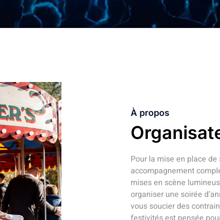
À propos
Organisat
Pour la mise en place de 
accompagnement complet :
mises en scène lumineuse
organiser une soirée d’an
vous soucier des contrain
festivités est pensée pou