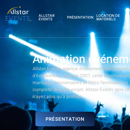
contenu
principal
ALLSTAR
LOCATION DE
PRÉSENTATION
EVENTS
MATÉRIELS
Animation événement
Allstar Events, agence événementielle spécial
d’événements. Depuis 2007, cette structure pr
mariages, anniversaires et fêtes familiales sur
complète de votre projet. Allstar Events gère c
n’ayez plus qu’à profiter.
PRÉSENTATION