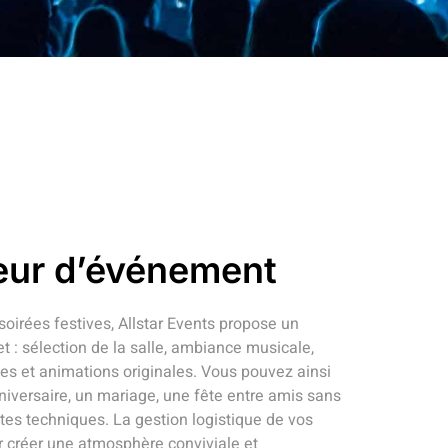
eur d’événement
soirées festives, Allstar Events propose un
 sélection de la salle, ambiance musicale,
s et animations originales. Vous pouvez ainsi
niversaire, un mariage, une fête entre amis sans
tes techniques. La gestion logistique de vos
r créer une atmosphère conviviale et