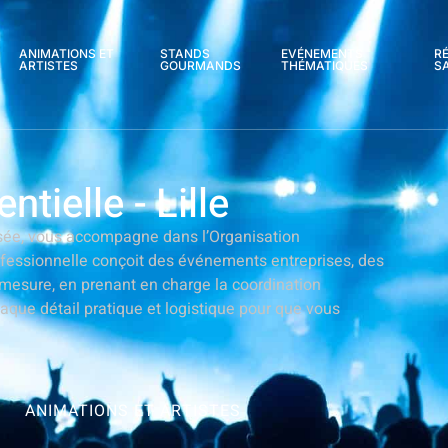
ANIMATIONS ET
STANDS
EVÉNEMENTS
R
ARTISTES
GOURMANDS
THÉMATIQUES
S
ielle - Lille
isée, vous accompagne dans l’Organisation
ofessionnelle conçoit des événements entreprises, des
 mesure, en prenant en charge la coordination
haque détail pratique et logistique pour que vous
ANIMATIONS ET ARTISTES