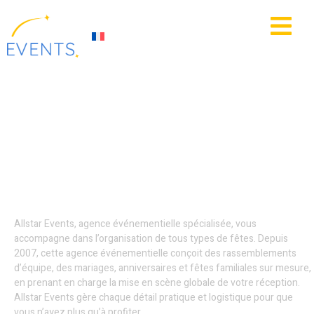
contenu
principal
IE
ACTUALITÉS
Animation
événementielle -
Mouscron
Allstar Events, agence événementielle spécialisée, vous
accompagne dans l’organisation de tous types de fêtes. Depuis
2007, cette agence événementielle conçoit des rassemblements
d’équipe, des mariages, anniversaires et fêtes familiales sur mesure,
en prenant en charge la mise en scène globale de votre réception.
Allstar Events gère chaque détail pratique et logistique pour que
vous n’ayez plus qu’à profiter.