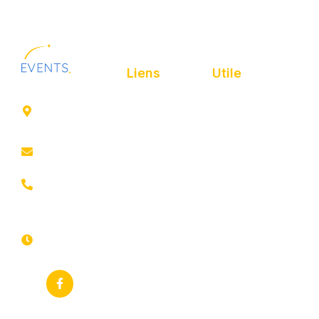
Liens
Utile
41 rue de
Accueil
Politique de
Leers
confidentialité
ROUBAIX
Présentation
Politique de
contact@animfestif.fr
Animations et
cookies
artistes
03 66 88
Mentions légales
35 82
Stands gourmands
Du lundi au
Plan de site
dimanche
Événements
7j/7 -
thématiques
Recherches
24h/24h
fréquentes
Galerie
Déclaration
Actualités
d'accessibilité