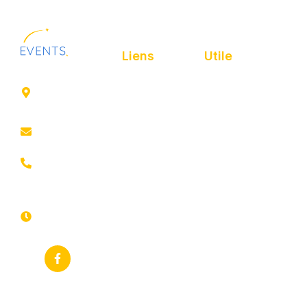
Liens
Utile
41 rue de
Accueil
Politique de
Leers
confidentialité
ROUBAIX
Présentation
Politique de
contact@animfestif.fr
Animations et
cookies
artistes
03 66 88
Mentions légales
35 82
Stands gourmands
Du lundi au
Plan de site
dimanche
Événements
7j/7 -
thématiques
Recherches
24h/24h
fréquentes
Galerie
Déclaration
Actualités
d'accessibilité