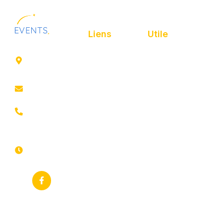
Liens
Utile
41 rue de
Accueil
Politique de
Leers
confidentialité
ROUBAIX
Présentation
Politique de
contact@animfestif.fr
Animations et
cookies
artistes
03 66 88
Mentions légales
35 82
Stands gourmands
Du lundi au
Plan de site
dimanche
Événements
7j/7 -
thématiques
Recherches
24h/24h
fréquentes
Galerie
Déclaration
Actualités
d'accessibilité
Flux RSS