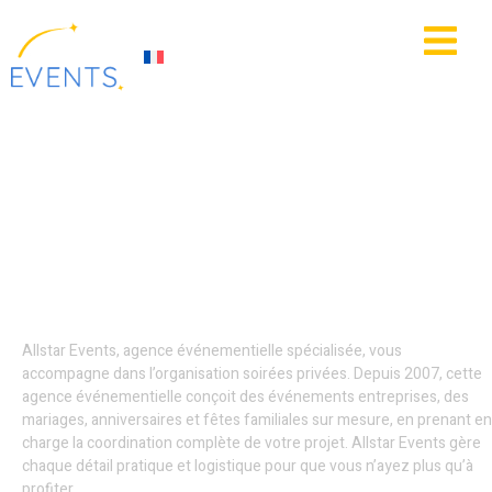
contenu
principal
IE
ACTUALITÉS
Décoration
événementielle -
Boulogne-sur-Mer
Allstar Events, agence événementielle spécialisée, vous
accompagne dans l’organisation soirées privées. Depuis 2007, cette
agence événementielle conçoit des événements entreprises, des
mariages, anniversaires et fêtes familiales sur mesure, en prenant en
charge la coordination complète de votre projet. Allstar Events gère
chaque détail pratique et logistique pour que vous n’ayez plus qu’à
profiter.