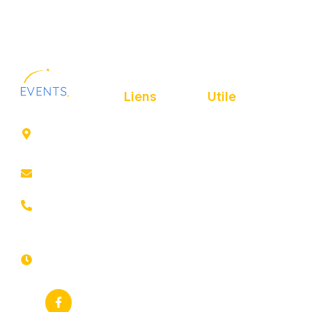
Liens
Utile
41 rue de
Accueil
Politique de
Leers
confidentialité
ROUBAIX
Présentation
Politique de
contact@animfestif.fr
Animations et
cookies
artistes
03 66 88
Mentions légales
35 82
Stands gourmands
Du lundi au
Plan de site
dimanche
Événements
7j/7 -
thématiques
Recherches
24h/24h
fréquentes
Galerie