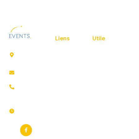
Liens
Utile
41 rue de
Accueil
Politique de
Leers
confidentialité
ROUBAIX
Présentation
Politique de
contact@animfestif.fr
Animations et
cookies
artistes
03 66 88
Mentions légales
35 82
Stands gourmands
Du lundi au
Plan de site
dimanche
Événements
7j/7 -
thématiques
Recherches
24h/24h
fréquentes
Galerie
Déclaration