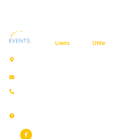
Liens
Utile
41 rue de
Accueil
Politique de
Leers
confidentialité
ROUBAIX
Présentation
Politique de
contact@animfestif.fr
Animations et
cookies
artistes
03 66 88
Mentions légales
35 82
Stands gourmands
Du lundi au
Plan de site
dimanche
Événements
7j/7 -
thématiques
Recherches
24h/24h
fréquentes
Galerie