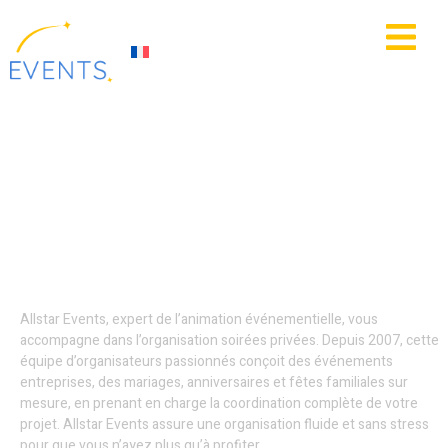
contenu
principal
IE
ACTUALITÉS
Décoration
événementielle - Hauts-
de-France
Allstar Events, expert de l’animation événementielle, vous
accompagne dans l’organisation soirées privées. Depuis 2007, cette
équipe d’organisateurs passionnés conçoit des événements
entreprises, des mariages, anniversaires et fêtes familiales sur
mesure, en prenant en charge la coordination complète de votre
projet. Allstar Events assure une organisation fluide et sans stress
pour que vous n’ayez plus qu’à profiter.