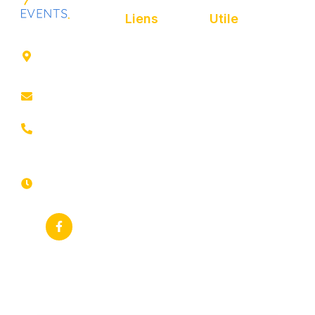
Liens
Utile
41 rue de
Accueil
Politique de
Leers
confidentialité
ROUBAIX
Présentation
Politique de
contact@animfestif.fr
Animations et
cookies
artistes
03 66 88
Mentions légales
35 82
Stands gourmands
Du lundi au
Plan de site
dimanche
Événements
7j/7 -
thématiques
Recherches
24h/24h
fréquentes
Galerie
Déclaration
Actualités
d'accessibilité
Flux RSS
Fiche