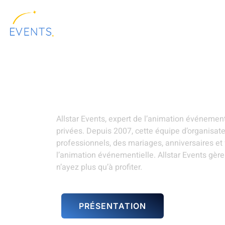
contenu
principal
ALLSTAR
LOCATION DE
PRÉSENTATION
EVENTS
MATÉRIELS
Décoration événem
Allstar Events, expert de l’animation événemen
privées. Depuis 2007, cette équipe d’organisa
professionnels, des mariages, anniversaires et
l’animation événementielle. Allstar Events gère
n’ayez plus qu’à profiter.
PRÉSENTATION