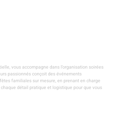
ANIMATIONS ET
STANDS
EVÉNEMENTS
R
ARTISTES
GOURMANDS
THÉMATIQUES
S
entielle - Mouscron
tielle, vous accompagne dans l’organisation soirées
teurs passionnés conçoit des événements
 fêtes familiales sur mesure, en prenant en charge
 chaque détail pratique et logistique pour que vous
ANIMATIONS ET ARTISTES