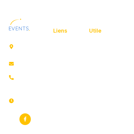
Liens
Utile
41 rue de
Accueil
Politique de
Leers
confidentialité
ROUBAIX
Présentation
Politique de
contact@animfestif.fr
Animations et
cookies
artistes
03 66 88
Mentions légales
35 82
Stands gourmands
Du lundi au
Plan de site
dimanche
Événements
7j/7 -
thématiques
Recherches
24h/24h
fréquentes
Galerie
Déclaration
Actualités
d'accessibilité