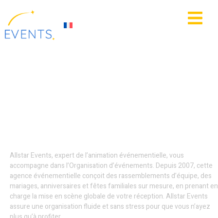
contenu
principal
IE
ACTUALITÉS
Décoration
événementielle -
Roubaix
Allstar Events, expert de l’animation événementielle, vous
accompagne dans l’Organisation d’événements. Depuis 2007, cette
agence événementielle conçoit des rassemblements d’équipe, des
mariages, anniversaires et fêtes familiales sur mesure, en prenant en
charge la mise en scène globale de votre réception. Allstar Events
assure une organisation fluide et sans stress pour que vous n’ayez
plus qu’à profiter.