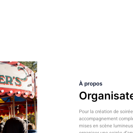
ANIMATIONS ET ARTISTES
À propos
Organisat
Pour la création de soiré
accompagnement complet :
mises en scène lumineuse
organiser une soirée d’an