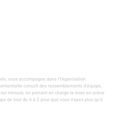
ANIMATIONS ET
STANDS
EVÉNEMENTS
R
ARTISTES
GOURMANDS
THÉMATIQUES
S
ntielle - Villeneuve-
isée, vous accompagne dans l’Organisation
ementielle conçoit des rassemblements d’équipe,
s sur mesure, en prenant en charge la mise en scène
cupe de tout de A à Z pour que vous n’ayez plus qu’à