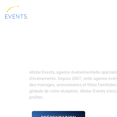
contenu
principal
ALLSTAR
LOCATION DE
PRÉSENTATION
EVENTS
MATÉRIELS
Décoration événeme
d’Ascq
Allstar Events, agence événementielle spécial
d’événements. Depuis 2007, cette agence évén
des mariages, anniversaires et fêtes familiale
globale de votre réception. Allstar Events s’oc
profiter.