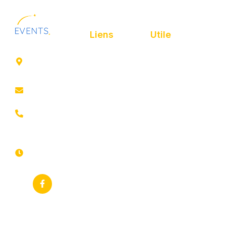
Liens
Utile
41 rue de
Accueil
Politique de
Leers
confidentialité
ROUBAIX
Présentation
Politique de
contact@animfestif.fr
Animations et
cookies
artistes
03 66 88
Mentions légales
35 82
Stands gourmands
Du lundi au
Plan de site
dimanche
Événements
7j/7 -
thématiques
Recherches
24h/24h
fréquentes
Galerie
Déclaration
Actualités
d'accessibilité
Flux RSS