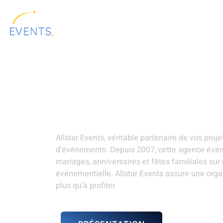
contenu
principal
ALLSTAR
LOCATION DE
PRÉSENTATION
EVENTS
MATÉRIELS
Événements entrep
Mer
Allstar Events, véritable partenaire de vos pro
d’événements. Depuis 2007, cette agence évén
mariages, anniversaires et fêtes familiales su
événementielle. Allstar Events assure une organ
plus qu’à profiter.