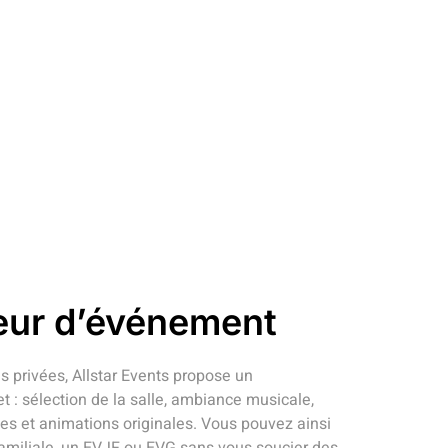
eur d’événement
es privées, Allstar Events propose un
 sélection de la salle, ambiance musicale,
s et animations originales. Vous pouvez ainsi
familiale, un EVJF ou EVG sans vous soucier des