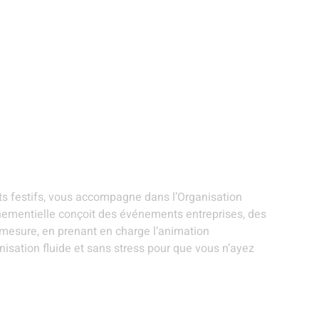
ANIMATIONS ET
STANDS
EVÉNEMENTS
R
ARTISTES
GOURMANDS
THÉMATIQUES
S
rises - Boulogne-sur-
jets festifs, vous accompagne dans l’Organisation
ementielle conçoit des événements entreprises, des
r mesure, en prenant en charge l’animation
isation fluide et sans stress pour que vous n’ayez