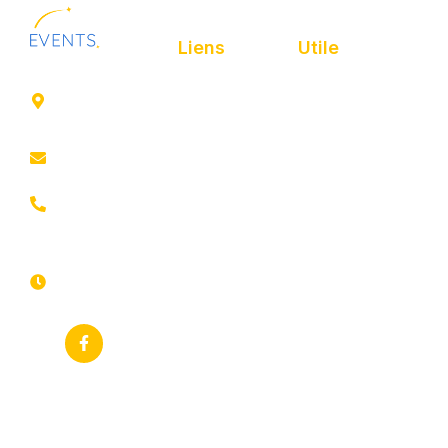
Liens
Utile
41 rue de
Accueil
Politique de
Leers
confidentialité
ROUBAIX
Présentation
Politique de
contact@animfestif.fr
Animations et
cookies
artistes
03 66 88
Mentions légales
35 82
Stands gourmands
Du lundi au
Plan de site
dimanche
Événements
7j/7 -
thématiques
Recherches
24h/24h
fréquentes
Galerie
Déclaration
Actualités
d'accessibilité
Flux RSS