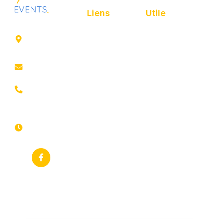
Liens
Utile
41 rue de
Accueil
Politique de
Leers
confidentialité
ROUBAIX
Présentation
Politique de
contact@animfestif.fr
Animations et
cookies
artistes
03 66 88
Mentions légales
35 82
Stands gourmands
Du lundi au
Plan de site
dimanche
Événements
7j/7 -
thématiques
Recherches
24h/24h
fréquentes
Galerie
Déclaration
Actualités
d'accessibilité
Flux RSS
Fiche