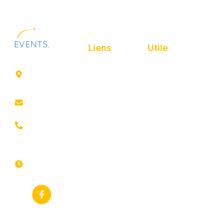
Liens
Utile
41 rue de
Accueil
Politique de
Leers
confidentialité
ROUBAIX
Présentation
Politique de
contact@animfestif.fr
Animations et
cookies
artistes
03 66 88
Mentions légales
35 82
Stands gourmands
Du lundi au
Plan de site
dimanche
Événements
7j/7 -
thématiques
Recherches
24h/24h
fréquentes
Galerie
Déclaration
Actualités
d'accessibilité