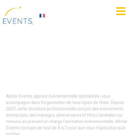
contenu
principal
IE
ACTUALITÉS
Location de matériel
événementiel - Hauts-
de-France
Allstar Events, agence événementielle spécialisée, vous
accompagne dans l’organisation de tous types de fêtes. Depuis
2007, cette structure professionnelle conçoit des événements
entreprises, des mariages, anniversaires et fêtes familiales sur
mesure, en prenant en charge l’animation événementielle. Allstar
Events s’occupe de tout de A à Z pour que vous n’ayez plus qu’à
profiter.