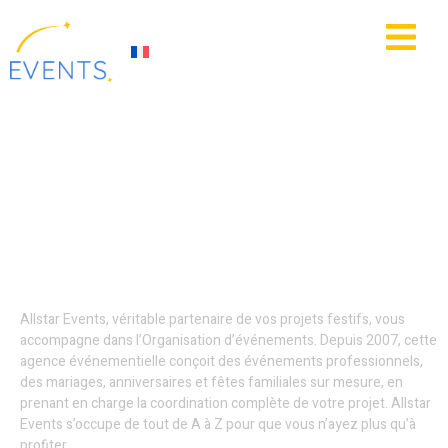
contenu
principal
IE
ACTUALITÉS
Location de matériel
événementiel -
Mouscron
Allstar Events, véritable partenaire de vos projets festifs, vous
accompagne dans l’Organisation d’événements. Depuis 2007, cette
agence événementielle conçoit des événements professionnels,
des mariages, anniversaires et fêtes familiales sur mesure, en
prenant en charge la coordination complète de votre projet. Allstar
Events s’occupe de tout de A à Z pour que vous n’ayez plus qu’à
profiter.