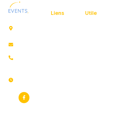
Liens
Utile
41 rue de
Accueil
Politique de
Leers
confidentialité
ROUBAIX
Présentation
Politique de
contact@animfestif.fr
Animations et
cookies
artistes
03 66 88
Mentions légales
35 82
Stands gourmands
Du lundi au
Plan de site
dimanche
Événements
7j/7 -
thématiques
Recherches
24h/24h
fréquentes
Galerie
Déclaration
Actualités
d'accessibilité
Flux RSS