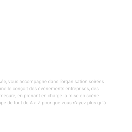
ANIMATIONS ET
STANDS
EVÉNEMENTS
R
ARTISTES
GOURMANDS
THÉMATIQUES
S
el événementiel -
isée, vous accompagne dans l’organisation soirées
onnelle conçoit des événements entreprises, des
r mesure, en prenant en charge la mise en scène
cupe de tout de A à Z pour que vous n’ayez plus qu’à