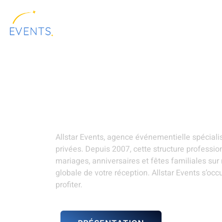
contenu
principal
ALLSTAR
LOCATION DE
PRÉSENTATION
EVENTS
MATÉRIELS
Location de matéri
Tourcoing
Allstar Events, agence événementielle spécial
privées. Depuis 2007, cette structure professi
mariages, anniversaires et fêtes familiales su
globale de votre réception. Allstar Events s’oc
profiter.