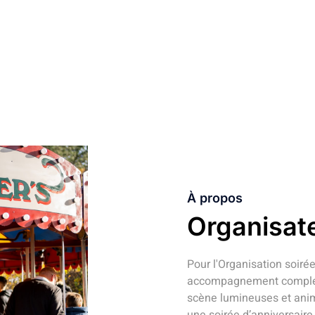
ANIMATIONS ET ARTISTES
À propos
Organisat
Pour l'Organisation soiré
accompagnement complet 
scène lumineuses et anim
une soirée d’anniversaire