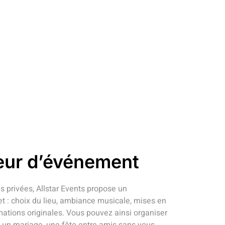
eur d’événement
es privées, Allstar Events propose un
: choix du lieu, ambiance musicale, mises en
ations originales. Vous pouvez ainsi organiser
, un mariage, une fête entre amis sans vous