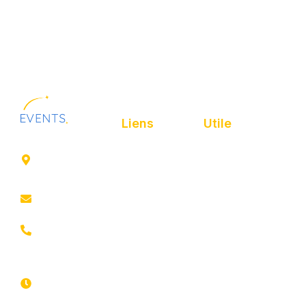
Liens
Utile
41 rue de
Accueil
Politique de
Leers
confidentialité
ROUBAIX
Présentation
Politique de
contact@animfestif.fr
Animations et
cookies
artistes
03 66 88
Mentions légales
35 82
Stands gourmands
Du lundi au
Plan de site
dimanche
Événements
7j/7 -
thématiques
Recherches
24h/24h