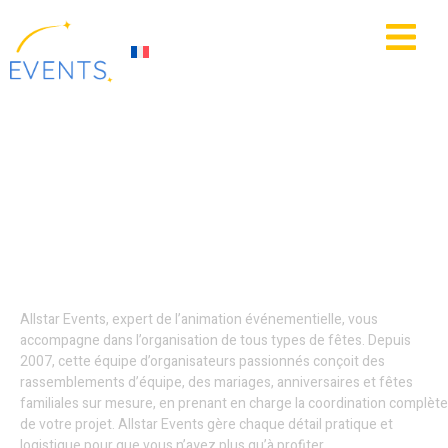
contenu
principal
IE
ACTUALITÉS
Location de matériel
événementiel -
Villeneuve-d’Ascq
Allstar Events, expert de l’animation événementielle, vous
accompagne dans l’organisation de tous types de fêtes. Depuis
2007, cette équipe d’organisateurs passionnés conçoit des
rassemblements d’équipe, des mariages, anniversaires et fêtes
familiales sur mesure, en prenant en charge la coordination complète
de votre projet. Allstar Events gère chaque détail pratique et
logistique pour que vous n’ayez plus qu’à profiter.