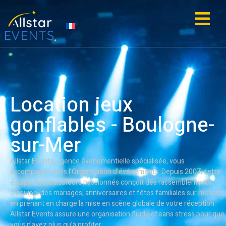
contenu
principal
IE
ACTUALITÉS
Location jeux
gonflables - Boulogne-
sur-Mer
Allstar Events, agence événementielle spécialisée, vous
accompagne dans l’Organisation d’événements. Depuis 2007, cette
équipe d’organisateurs passionnés conçoit des rassemblements
d’équipe, des mariages, anniversaires et fêtes familiales sur mesure,
en prenant en charge la mise en scène globale de votre réception.
Allstar Events assure une organisation fluide et sans stress pour que
vous n’ayez plus qu’à profiter.