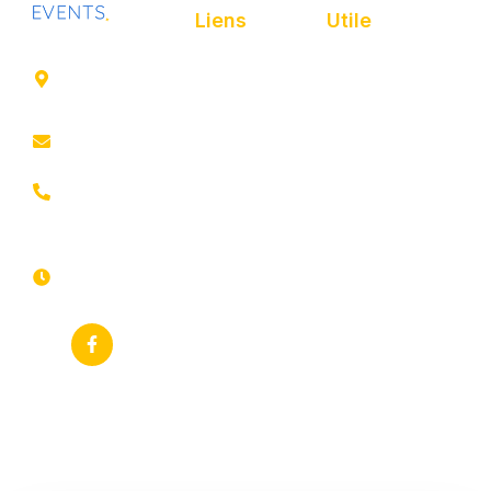
Liens
Utile
41 rue de
Accueil
Politique de
Leers
confidentialité
ROUBAIX
Présentation
Politique de
contact@animfestif.fr
Animations et
cookies
artistes
03 66 88
Mentions légales
35 82
Stands gourmands
Du lundi au
Plan de site
dimanche
Événements
7j/7 -
thématiques
Recherches
24h/24h
fréquentes
Galerie
Déclaration
Actualités
d'accessibilité
Flux RSS
Fiche