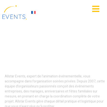
contenu
principal
IE
ACTUALITÉS
Location jeux
gonflables - Hauts-de-
France
Allstar Events, expert de l’animation événementielle, vous
accompagne dans l’organisation soirées privées. Depuis 2007, cette
équipe d’organisateurs passionnés conçoit des événements
entreprises, des mariages, anniversaires et fêtes familiales sur
mesure, en prenant en charge la coordination complète de votre
projet. Allstar Events gère chaque détail pratique et logistique pour
que vous n’ayez plus qu’à profiter.