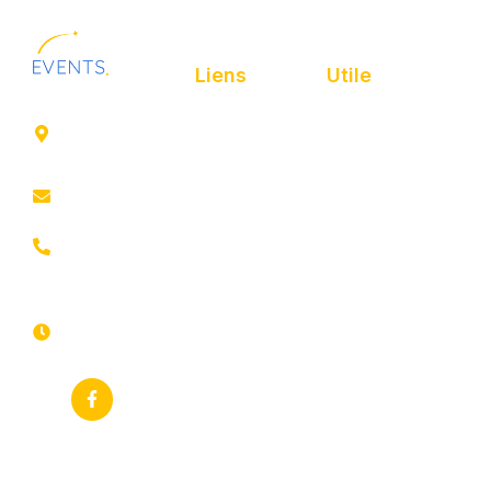
Liens
Utile
41 rue de
Accueil
Politique de
Leers
confidentialité
ROUBAIX
Présentation
Politique de
contact@animfestif.fr
Animations et
cookies
artistes
03 66 88
Mentions légales
35 82
Stands gourmands
Du lundi au
Plan de site
dimanche
Événements
7j/7 -
thématiques
Recherches
24h/24h
fréquentes
Galerie
Déclaration
Actualités
d'accessibilité
Flux RSS