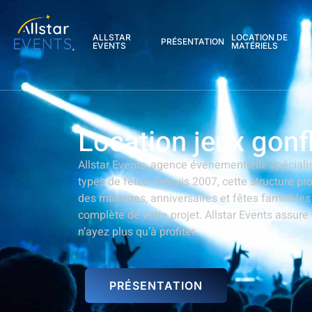
contenu
principal
ALLSTAR
LOCATION DE
PRÉSENTATION
EVENTS
MATÉRIELS
Location jeux gonf
Allstar Events, agence événementielle spécial
types de fêtes. Depuis 2007, cette structure p
des mariages, anniversaires et fêtes familiale
complète de votre projet. Allstar Events assure
n’ayez plus qu’à profiter.
PRÉSENTATION