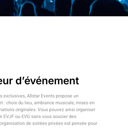
eur d’événement
es exclusives, Allstar Events propose un
: choix du lieu, ambiance musicale, mises en
ations originales. Vous pouvez ainsi organiser
 un EVJF ou EVG sans vous soucier des
'organisation de soirées privées est pensée pour