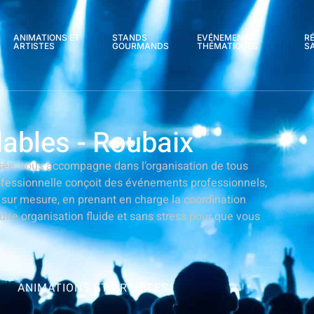
ANIMATIONS ET
STANDS
EVÉNEMENTS
R
ARTISTES
GOURMANDS
THÉMATIQUES
S
lables - Roubaix
isée, vous accompagne dans l’organisation de tous
rofessionnelle conçoit des événements professionnels,
s sur mesure, en prenant en charge la coordination
 une organisation fluide et sans stress pour que vous
ANIMATIONS ET ARTISTES