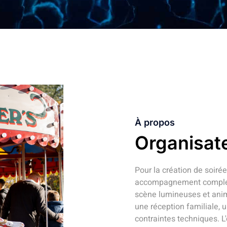
À propos
Organisat
Pour la création de soiré
accompagnement complet 
scène lumineuses et anim
une réception familiale,
contraintes techniques. L