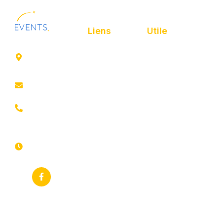
Liens
Utile
41 rue de
Accueil
Politique de
Leers
confidentialité
ROUBAIX
Présentation
Politique de
contact@animfestif.fr
Animations et
cookies
artistes
03 66 88
Mentions légales
35 82
Stands gourmands
Du lundi au
Plan de site
dimanche
Événements
7j/7 -
thématiques
Recherches
24h/24h
fréquentes
Galerie
Déclaration
Actualités
d'accessibilité
Flux RSS