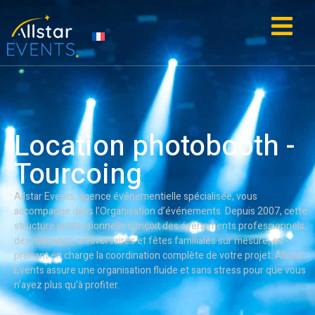
contenu
principal
IE
ACTUALITÉS
Location photobooth -
Tourcoing
Allstar Events, agence événementielle spécialisée, vous
accompagne dans l’Organisation d’événements. Depuis 2007, cette
structure professionnelle conçoit des événements professionnels,
des mariages, anniversaires et fêtes familiales sur mesure, en
prenant en charge la coordination complète de votre projet. Allstar
Events assure une organisation fluide et sans stress pour que vous
n’ayez plus qu’à profiter.