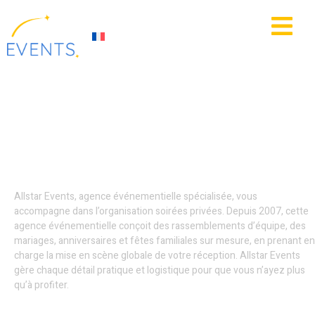
contenu
principal
IE
ACTUALITÉS
Location photobooth -
Villeneuve-d’Ascq
Allstar Events, agence événementielle spécialisée, vous
accompagne dans l’organisation soirées privées. Depuis 2007, cette
agence événementielle conçoit des rassemblements d’équipe, des
mariages, anniversaires et fêtes familiales sur mesure, en prenant en
charge la mise en scène globale de votre réception. Allstar Events
gère chaque détail pratique et logistique pour que vous n’ayez plus
qu’à profiter.