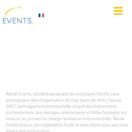
contenu
principal
IE
ACTUALITÉS
Organisation
d’événements -
Dunkerque
Allstar Events, véritable partenaire de vos projets festifs, vous
accompagne dans l’organisation de tous types de fêtes. Depuis
2007, cette agence événementielle conçoit des événements
professionnels, des mariages, anniversaires et fêtes familiales sur
mesure, en prenant en charge l’animation événementielle. Allstar
Events assure une organisation fluide et sans stress pour que vous
n’ayez plus qu’à profiter.