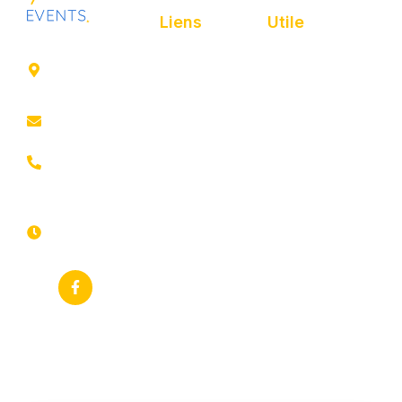
Liens
Utile
41 rue de
Accueil
Politique de
Leers
confidentialité
ROUBAIX
Présentation
Politique de
contact@animfestif.fr
Animations et
cookies
artistes
03 66 88
Mentions légales
35 82
Stands gourmands
Du lundi au
Plan de site
dimanche
Événements
7j/7 -
thématiques
Recherches
24h/24h
fréquentes
Galerie
Déclaration
Actualités
d'accessibilité
Flux RSS
Fiche