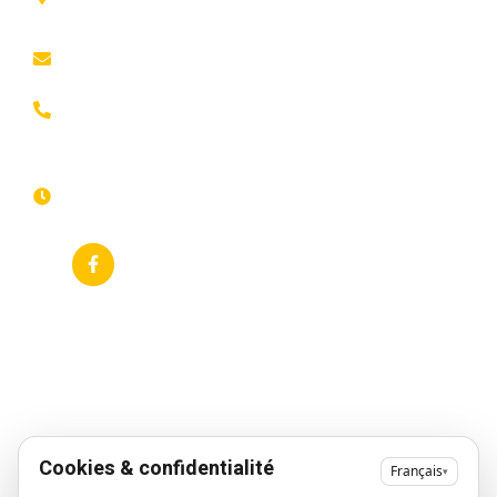
confidentialité
ROUBAIX
Présentation
Politique de
contact@animfestif.fr
Animations et
cookies
artistes
03 66 88
Mentions légales
35 82
Stands gourmands
Du lundi au
Plan de site
dimanche
Événements
7j/7 -
thématiques
Recherches
24h/24h
fréquentes
Galerie
Déclaration
Actualités
d'accessibilité
Flux RSS
Fiche
établissement
Google
Cookies & confidentialité
Français
▾