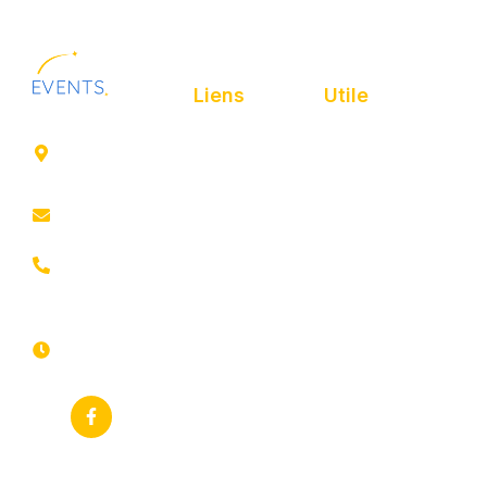
Liens
Utile
41 rue de
Accueil
Politique de
Leers
confidentialité
ROUBAIX
Présentation
Politique de
contact@animfestif.fr
Animations et
cookies
artistes
03 66 88
Mentions légales
35 82
Stands gourmands
Du lundi au
Plan de site
dimanche
Événements
7j/7 -
thématiques
Recherches
24h/24h
fréquentes
Galerie
Déclaration
Actualités
d'accessibilité