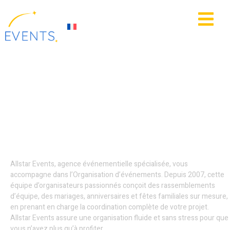
contenu
principal
IE
ACTUALITÉS
Organisation
d’événements -
Villeneuve-d’Ascq
Allstar Events, agence événementielle spécialisée, vous
accompagne dans l’Organisation d’événements. Depuis 2007, cette
équipe d’organisateurs passionnés conçoit des rassemblements
d’équipe, des mariages, anniversaires et fêtes familiales sur mesure,
en prenant en charge la coordination complète de votre projet.
Allstar Events assure une organisation fluide et sans stress pour que
vous n’ayez plus qu’à profiter.