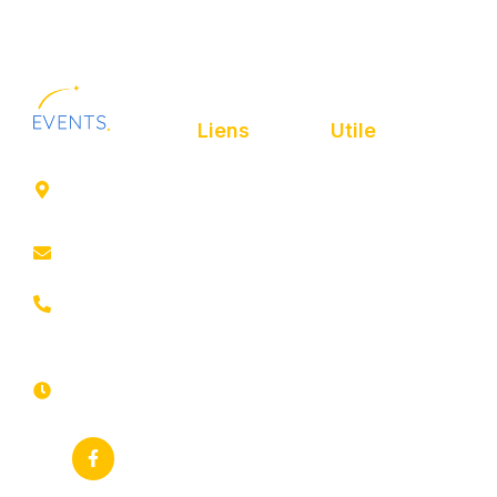
Liens
Utile
41 rue de
Accueil
Politique de
Leers
confidentialité
ROUBAIX
Présentation
Politique de
contact@animfestif.fr
Animations et
cookies
artistes
03 66 88
Mentions légales
35 82
Stands gourmands
Du lundi au
Plan de site
dimanche
Événements
7j/7 -
thématiques
Recherches
24h/24h
fréquentes
Galerie
Déclaration
Actualités