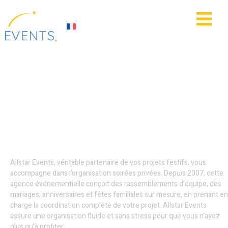
contenu
principal
IE
ACTUALITÉS
Organisation soirées
privées - Hauts-de-
France
Allstar Events, véritable partenaire de vos projets festifs, vous
accompagne dans l’organisation soirées privées. Depuis 2007, cette
agence événementielle conçoit des rassemblements d’équipe, des
mariages, anniversaires et fêtes familiales sur mesure, en prenant en
charge la coordination complète de votre projet. Allstar Events
assure une organisation fluide et sans stress pour que vous n’ayez
plus qu’à profiter.