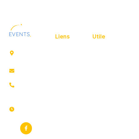
Liens
Utile
41 rue de
Accueil
Politique de
Leers
confidentialité
ROUBAIX
Présentation
Politique de
contact@animfestif.fr
Animations et
cookies
artistes
03 66 88
Mentions légales
35 82
Stands gourmands
Du lundi au
Plan de site
dimanche
Événements
7j/7 -
thématiques
Recherches
24h/24h
fréquentes
Galerie
Déclaration
Actualités