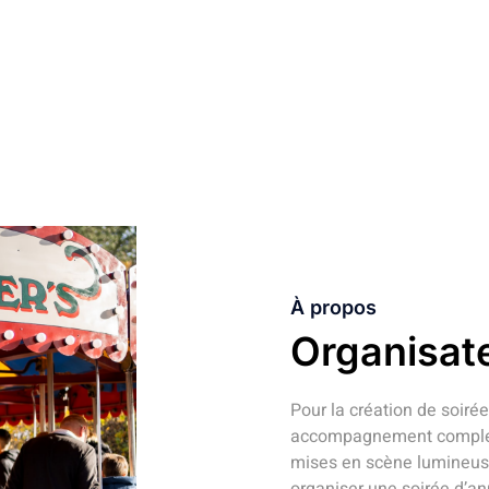
ANIMATIONS ET ARTISTES
À propos
Organisat
Pour la création de soiré
accompagnement complet :
mises en scène lumineuse
organiser une soirée d’an