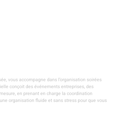
ANIMATIONS ET
STANDS
EVÉNEMENTS
R
ARTISTES
GOURMANDS
THÉMATIQUES
S
es privées -
isée, vous accompagne dans l’organisation soirées
elle conçoit des événements entreprises, des
 mesure, en prenant en charge la coordination
 une organisation fluide et sans stress pour que vous