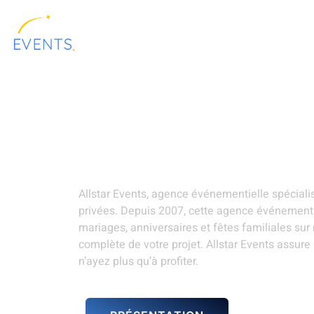
contenu
principal
ALLSTAR
LOCATION DE
PRÉSENTATION
EVENTS
MATÉRIELS
Organisation soiré
Mouscron
Allstar Events, agence événementielle spécial
privées. Depuis 2007, cette agence événementi
mariages, anniversaires et fêtes familiales sur
complète de votre projet. Allstar Events assure
n’ayez plus qu’à profiter.