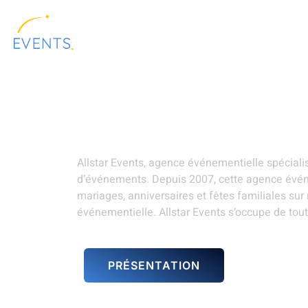
contenu
principal
ALLSTAR
LOCATION DE
PRÉSENTATION
EVENTS
MATÉRIELS
Organisation soiré
Allstar Events, agence événementielle spécial
d’événements. Depuis 2007, cette agence évén
mariages, anniversaires et fêtes familiales su
événementielle. Allstar Events s’occupe de tout 
PRÉSENTATION