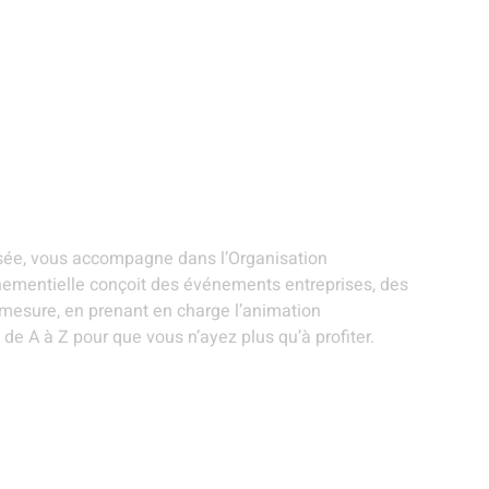
ANIMATIONS ET
STANDS
EVÉNEMENTS
R
ARTISTES
GOURMANDS
THÉMATIQUES
S
es privées - Roubaix
isée, vous accompagne dans l’Organisation
ementielle conçoit des événements entreprises, des
r mesure, en prenant en charge l’animation
de A à Z pour que vous n’ayez plus qu’à profiter.
ANIMATIONS ET ARTISTES