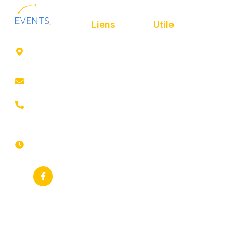
Liens
Utile
41 rue de
Accueil
Politique de
Leers
confidentialité
ROUBAIX
Présentation
Politique de
contact@animfestif.fr
Animations et
cookies
artistes
03 66 88
Mentions légales
35 82
Stands gourmands
Du lundi au
Plan de site
dimanche
Événements
7j/7 -
thématiques
Recherches
24h/24h
fréquentes
Galerie
Déclaration
Actualités
d'accessibilité
Flux RSS