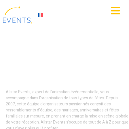
contenu
principal
IE
ACTUALITÉS
Organisation soirées
privées - Villeneuve-
d’Ascq
Allstar Events, expert de l’animation événementielle, vous
accompagne dans l’organisation de tous types de fêtes. Depuis
2007, cette équipe d’organisateurs passionnés conçoit des
rassemblements d’équipe, des mariages, anniversaires et fêtes
familiales sur mesure, en prenant en charge la mise en scène globale
de votre réception. Allstar Events s’occupe de tout de A à Z pour que
vous n’ayez plus qu’à profiter.