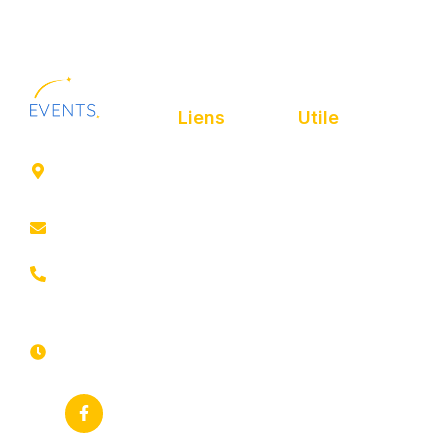
Liens
Utile
41 rue de
Accueil
Politique de
Leers
confidentialité
ROUBAIX
Présentation
Politique de
contact@animfestif.fr
Animations et
cookies
artistes
03 66 88
Mentions légales
35 82
Stands gourmands
Du lundi au
Plan de site
dimanche
Événements
7j/7 -
thématiques
Recherches
24h/24h
fréquentes
Galerie
Déclaration
Actualités