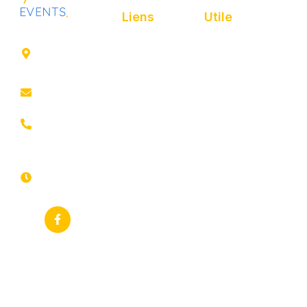
Liens
Utile
41 rue de
Accueil
Politique de
Leers
confidentialité
ROUBAIX
Présentation
Politique de
contact@animfestif.fr
Animations et
cookies
artistes
03 66 88
Mentions légales
35 82
Stands gourmands
Du lundi au
Plan de site
dimanche
Événements
7j/7 -
thématiques
Recherches
24h/24h
fréquentes
Galerie
Déclaration
Actualités
d'accessibilité
Flux RSS
Fiche