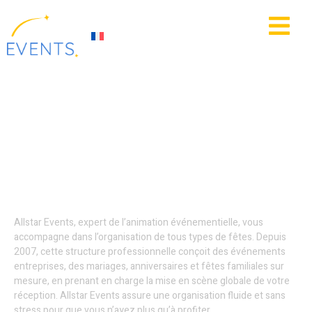
contenu
principal
IE
ACTUALITÉS
Parade événementielle
Halloween / Noël -
Calais
Allstar Events, expert de l’animation événementielle, vous
accompagne dans l’organisation de tous types de fêtes. Depuis
2007, cette structure professionnelle conçoit des événements
entreprises, des mariages, anniversaires et fêtes familiales sur
mesure, en prenant en charge la mise en scène globale de votre
réception. Allstar Events assure une organisation fluide et sans
stress pour que vous n’ayez plus qu’à profiter.