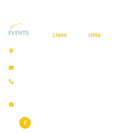
Liens
Utile
41 rue de
Accueil
Politique de
Leers
confidentialité
ROUBAIX
Présentation
Politique de
contact@animfestif.fr
Animations et
cookies
artistes
03 66 88
Mentions légales
35 82
Stands gourmands
Du lundi au
Plan de site
dimanche
Événements
7j/7 -
thématiques
Recherches
24h/24h
fréquentes
Galerie
Déclaration
Actualités