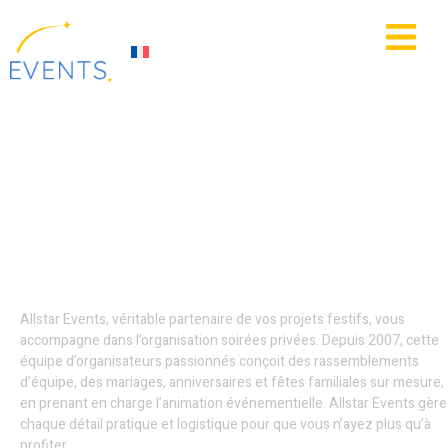
contenu
principal
IE
ACTUALITÉS
Parade événementielle
Halloween / Noël -
Hauts-de-France
Allstar Events, véritable partenaire de vos projets festifs, vous
accompagne dans l’organisation soirées privées. Depuis 2007, cette
équipe d’organisateurs passionnés conçoit des rassemblements
d’équipe, des mariages, anniversaires et fêtes familiales sur mesure,
en prenant en charge l’animation événementielle. Allstar Events gère
chaque détail pratique et logistique pour que vous n’ayez plus qu’à
profiter.